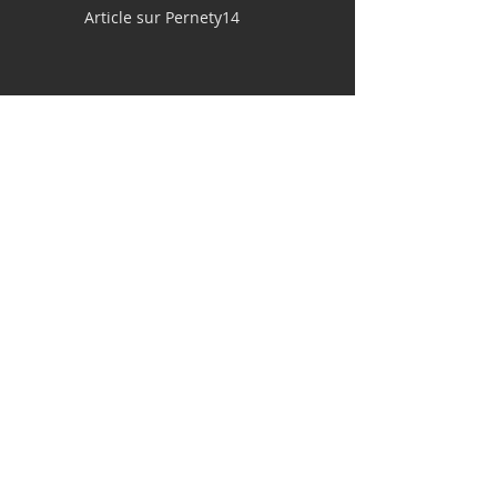
Article sur Pernety14
Pochades à la gouache
en Bretagne, avril 2025
Le 14 juin 2025 à St
Germain en Laye!
Sur le motif avec mon
carnet et mon aquarelle,
aux Moulins de Pantin
(93), par un beau samedi
d'avril