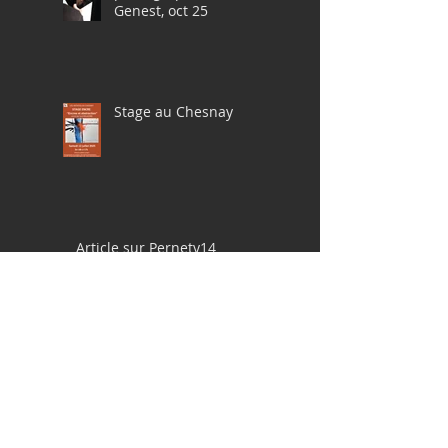
Genest, oct 25
Stage au Chesnay
Article sur Pernety14
Pochades à la gouache
en Bretagne, avril 2025