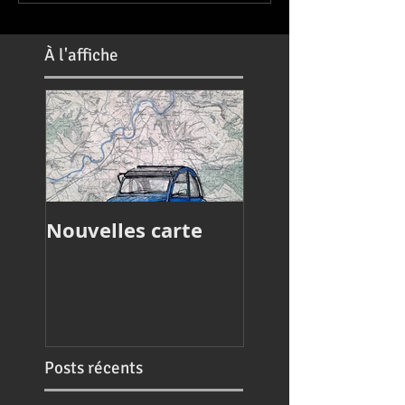
À
l'affiche
Nouvelles carte
Article de press
Posts récents