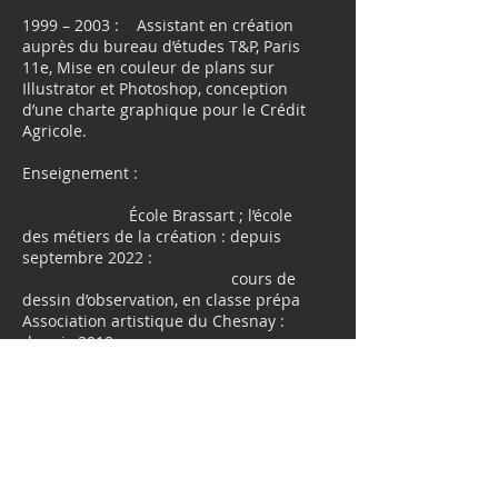
1999 – 2003 : Assistant en création
auprès du bureau d’études T&P, Paris
11e, Mise en couleur de plans sur
Illustrator et Photoshop, conception
d’une charte graphique pour le Crédit
Agricole.
Enseignement :
École Brassart ; l’école
des métiers de la création : depuis
septembre 2022 :
cours de
dessin d’observation, en classe prépa
Association artistique du Chesnay :
depuis 2018
Cours adultes : peinture
et composition, expression plastique
6h/ semaine
Atelier-Cours adultes depuis 2010:
Divers ateliers pour adultes autour du
dessin et de l’encre, de la peinture et
du monotype, ou d’après modèles.