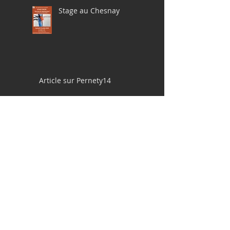
Stage au Chesnay
Article sur Pernety14
Pochades à la gouache
en Bretagne, avril 2025
Le 14 juin 2025 à St
Germain en Laye!