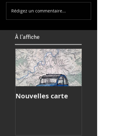
Rédigez un commentaire...
À
l'affiche
Nouvelles carte
Article de press