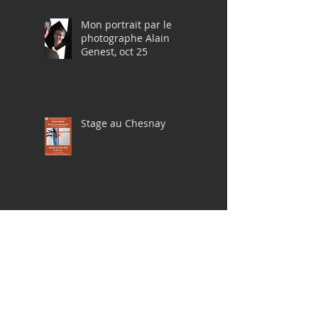
Mon portrait par le
photographe Alain
Genest, oct 25
Stage au Chesnay
Article sur Pernety14
Pochades à la gouache
en Bretagne, avril 2025