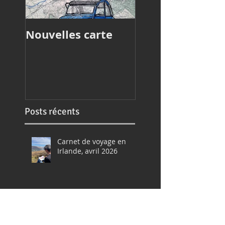
Nouvelles carte
Article de press
Posts récents
Carnet de voyage en
Irlande, avril 2026
Stage été 2026 en
Bretagne