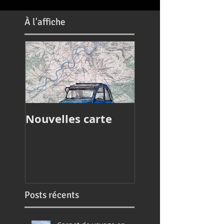
À
l'affiche
Nouvelles carte
Article de press
Posts récents