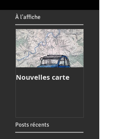
À
l'affiche
Nouvelles carte
Article de press
Posts récents