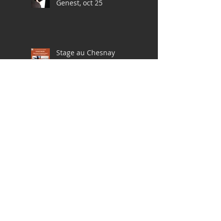
Genest, oct 25
Stage au Chesnay
Article sur Pernety14
Pochades à la gouache
en Bretagne, avril 2025